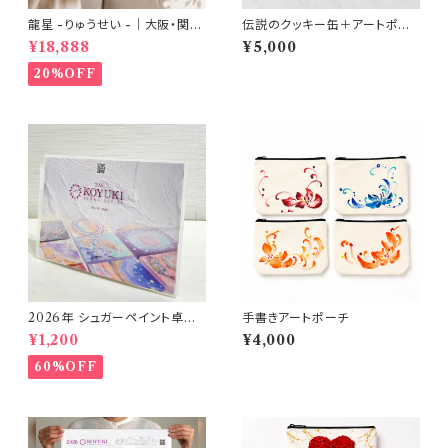
龍星 -りゅうせい -｜大阪・関西
伝説のクッキー缶＋アートポー
万博展示作品 A4アートプリン
チ｜お得なセット
¥18,888
¥5,000
ト・額装
20%OFF
2026年 シュガーペイント卓上
手書きアートポーチ
カレンダー
¥1,200
¥4,000
60%OFF