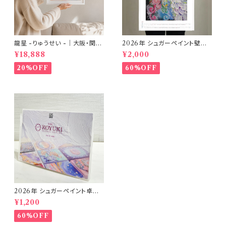
龍星 -りゅうせい -｜大阪・関西
2026年 シュガーペイント壁掛
万博展示作品 A4アートプリン
けカレンダー
¥18,888
¥2,000
ト・額装
20%OFF
60%OFF
2026年 シュガーペイント卓上
カレンダー
¥1,200
60%OFF